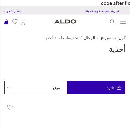
code after fix
تجربة دفع آمنة ومضمونة
نقدم شحن مجاني
عرب
كول إت سبرنج
الرجال
تخفيضات له
أحذية
أحذية
فلترة