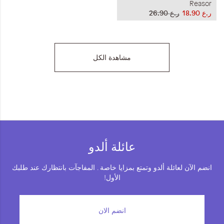
Reasor
ر.ع 18.90
ر.ع 26.90
مشاهدة الكل
عائلة ألدو
انضم الآن لعائلة ألدو وتمتع بمزايا خاصة . المفاجآت بانتظارك عند طلبك
الأول!
انضم الان