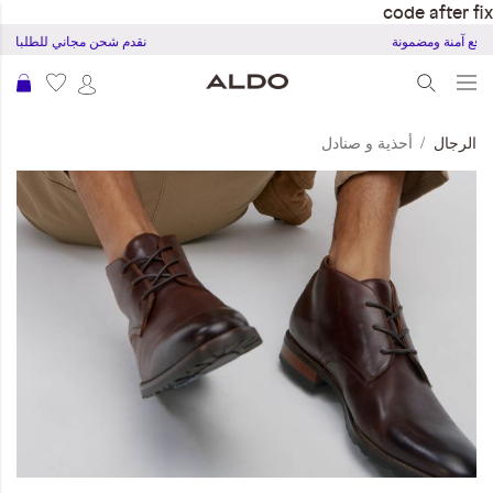
code after fix
ربة دفع آمنة ومضمونة
نقدم شحن مجاني للطلبات بقمية 20 ريال
عرب
الرجال
أحذية و صنادل