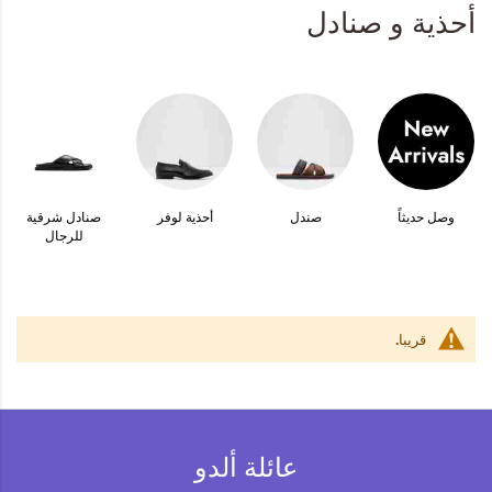
أحذية و صنادل
المجموعات
إحياء الطراز الكلاسيكي
جاهز للشتاء
ملابس العمل
وصل حديثاً
صندل
أحذية لوفر
صنادل شرقية
للرجال
Leather Collection
إصدار السفر و الرحلات
قريبا.
مجموعة رمضان
عائلة ألدو