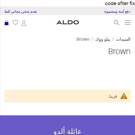
code after fix
جربة دفع آمنة ومضمونة
نقدم شحن مجاني للطلبات بقمية 20 ريا
عرب
السيدات
بيلو ووك
Brown
Brown
قريبا.
عائلة ألدو