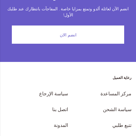
انضم الآن لعائلة ألدو وتمتع بمزايا خاصة . المفاجآت بانتظارك عند طلبك
المجموعات
الأول!
إحياء الطراز الكلاسيكي
انضم الان
جاهز للشتاء
ملابس العمل
Leather Collection
رعاية العميل
إصدار السفر و الرحلات
مركز المساعدة
سياسة الإرجاع
مجموعة رمضان
سياسة الشحن
اتصل بنا
تتبع طلبي
المدونة