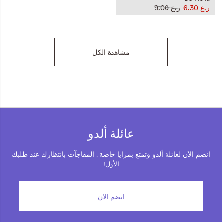
ر.ع 6.30
ر.ع 9.00
مشاهدة الكل
عائلة ألدو
انضم الآن لعائلة ألدو وتمتع بمزايا خاصة . المفاجآت بانتظارك عند طلبك
الأول!
انضم الان