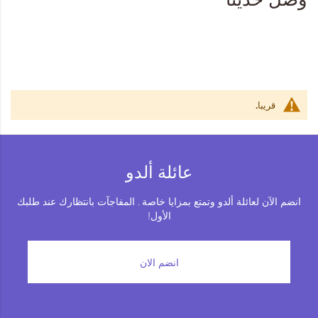
المجموعات
إحياء الطراز الكلاسيكي
ملابس العمل
قريبا.
Leather Collection
إصدار السفر و الرحلات
عائلة ألدو
انضم الآن لعائلة ألدو وتمتع بمزايا خاصة . المفاجآت بانتظارك عند طلبك
الأول!
انضم الان