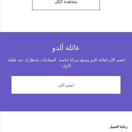
مشاهدة الكل
عائلة ألدو
انضم الآن لعائلة ألدو وتمتع بمزايا خاصة . المفاجآت بانتظارك عند طلبك
الأول!
انضم الان
رعاية العميل