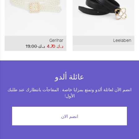
Gerihar
Leelaben
د.ك‏ 4.70
د.ك‏ 19.00
عائلة ألدو
انضم الآن لعائلة ألدو وتمتع بمزايا خاصة . المفاجآت بانتظارك عند طلبك
الأول!
انضم الان