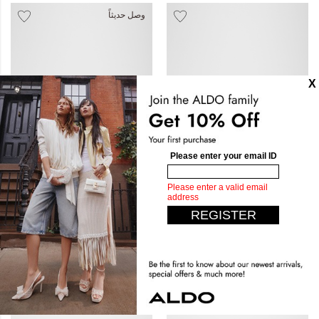
وصل حديثاً
Shayn
Fabio
د.ك‏ 39.40
د.ك‏ 55.00
د.ك‏ 45.00
Pillow Walk