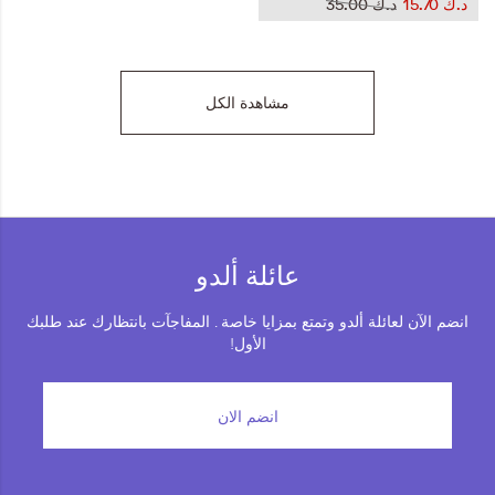
د.ك‏ 15.70
د.ك‏ 35.00
مشاهدة الكل
عائلة ألدو
انضم الآن لعائلة ألدو وتمتع بمزايا خاصة . المفاجآت بانتظارك عند طلبك
الأول!
انضم الان