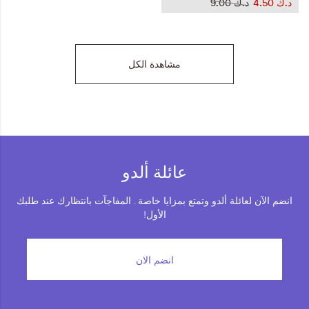
د.ك‏ 4.50
د.ك‏ 9.00
مشاهدة الكل
عائلة ألدو
انضم الآن لعائلة ألدو وتمتع بمزايا خاصة . المفاجآت بانتظارك عند طلبك
الأول!
انضم الان