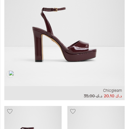
المجموعات
إحياء الطراز الكلاسيكي
ملابس العمل
Leather Collection
إصدار السفر و الرحلات
Chicgleam
د.ك‏ 20.10
د.ك‏ 35.00