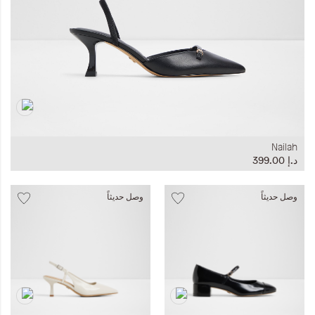
Nailah
د.إ‏ 399.00
وصل حديثاً
وصل حديثاً