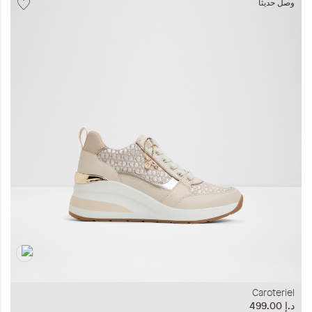
وصل حديثاً
Caroteriel
د.إ‏ 499.00