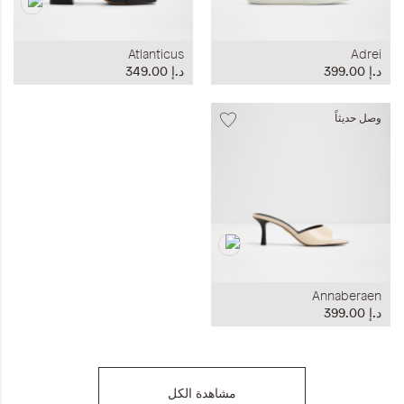
Atlanticus
Adrei
د.إ‏ 399.00
د.إ‏ 349.00
وصل حديثاً
Annaberaen
د.إ‏ 399.00
مشاهدة الكل