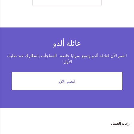
عائلة ألدو
انضم الآن لعائلة ألدو وتمتع بمزايا خاصة . المفاجآت بانتظارك عند طلبك
الأول!
انضم الان
رعاية العميل