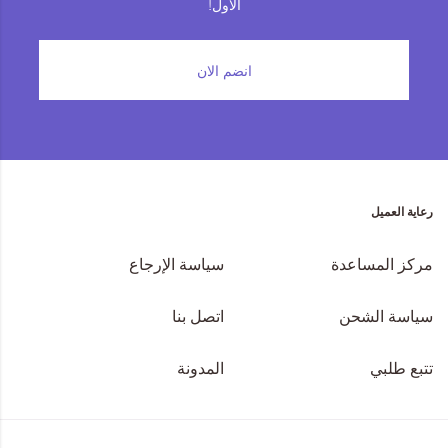
الأول!
المجموعات
انضم الان
إحياء الطراز الكلاسيكي
ملابس العمل
Leather Collection
رعاية العميل
إصدار السفر و الرحلات
مركز المساعدة
سياسة الإرجاع
سياسة الشحن
اتصل بنا
تتبع طلبي
المدونة