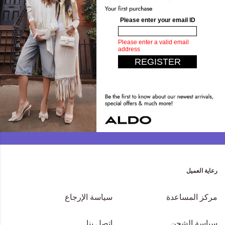
عائلة ألدو
انضم الآن لعائلة ألدو وتمتع بمزايا خاصة . المفاجآت بانتظارك عند طلبك
الأول!
انضم الان
رعاية العميل
مركز المساعدة
سياسة الإرجاع
سياسة الشحن
اتصل بنا