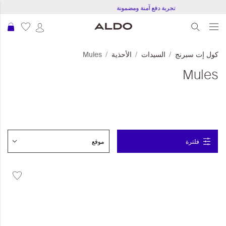
تجربة دفع آمنة ومضمونة
عرب
كول إت سبرنج
السيدات
الأحذية
Mules
Mules
فلترة