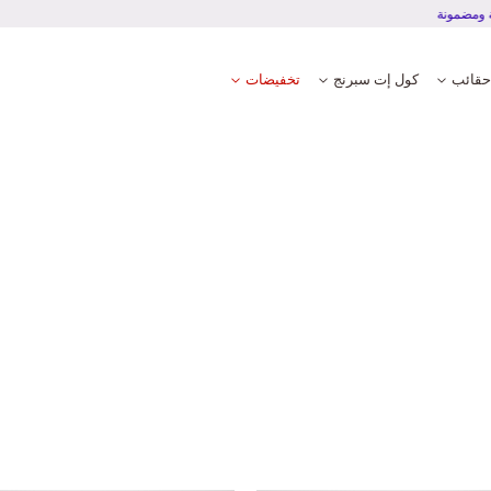
تجربة دفع آمنة ومضمونة
حقائب
كول إت سبرنج
تخفيضات