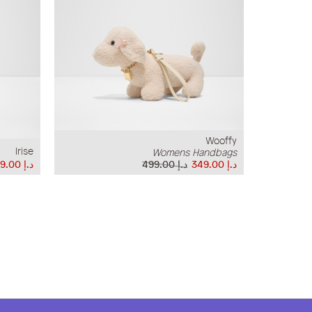
Wooffy
Irise
Womens Handbags
د.إ‏ 349.00
د.إ‏ 499.00
د.إ‏ 279.00