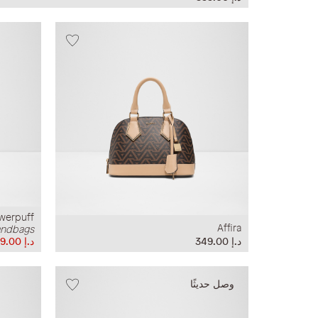
owerpuff
Affira
ndbags
د.إ‏ 349.00
د.إ‏ 149.00
وصل حديثًا