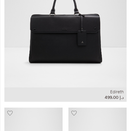
المجموعات
إحياء الطراز الكلاسيكي
ملابس العمل
Leather Collection
إصدار السفر و الرحلات
Edireth
د.إ‏ 499.00