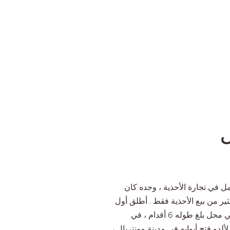
ل في تجارة الأحذية ، وجده كان
كثير من بيع الأحذية فقط . أطلق أول
إصدار من الأحذية له فوق رف في محل بلغ طوله 6 أقدام ، في
197 ، أول محل لألدو فتح أبوابه في مدينة مونتريال ،