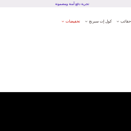
تجربة دفع آمنة ومضمونة
حقائب
كول إت سبرنج
تخفيضات