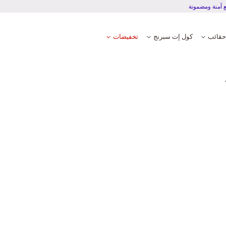
ة دفع آمنة ومضمونة
حقائب
كول إت سبرنج
تخفيضات