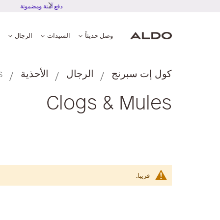
تجربة دفع آمنة ومضمونة
وصل حديثاً
السيدات
الرجال
كول إت سبرنج
الرجال
الأحذية
s
Clogs & Mules
قريبا.