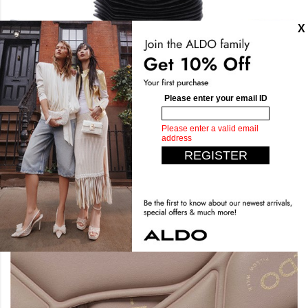
تأنقي براحة لا مثيل لها
توقع الغير متوقع مع أكثر تصاميمنا راحة حتى الآن. صممت من
الاسفنج المكثف والنعال المبطنة لتوفر لك راحة فائقة. اخطو بأناقة
وانعم بالراحة.