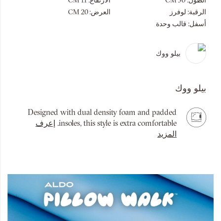
الطول:
30 CM
الارتفاع:
11 CM
الرقبة:
لوفرز
العرض:
20 CM
أسفل:
قالب وحدة
بيلو ووك
بيلو ووك
Designed with dual density foam and padded
insoles, this style is extra comfortable.
إعرف
المزيد