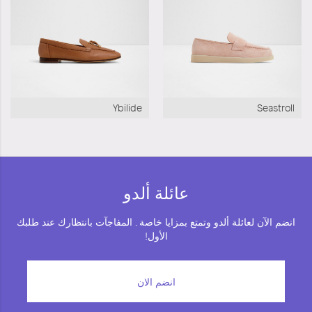
Ybilide
Seastroll
عائلة ألدو
انضم الآن لعائلة ألدو وتمتع بمزايا خاصة . المفاجآت بانتظارك عند طلبك
الأول!
انضم الان