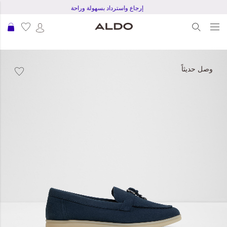
إرجاع واسترداد بسهولة وراحة
عرب
نتقل
لى
وصل حديثاً
لنهاية
عرض
لصور