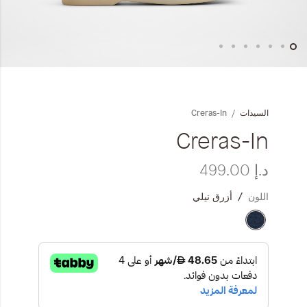
المجموعات
إحياء الطراز الكلاسيكي
خطي
ملابس العمل
لى
داية
Creras-In
السيدات
عرض
Leather Collection
لصور
Creras-In
إصدار السفر و الرحلات
د.إ‏ 499.00
اللون
أزرق نيلي