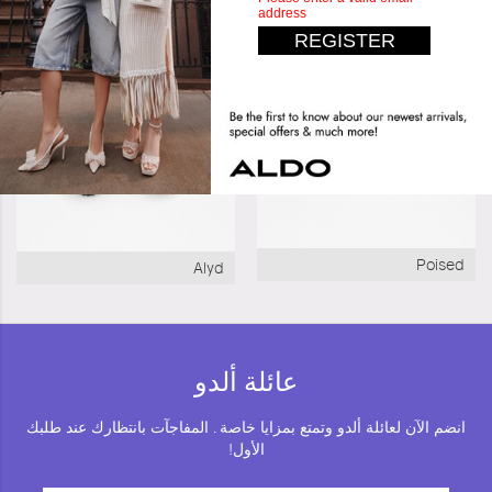
Poised
Alyd
عائلة ألدو
انضم الآن لعائلة ألدو وتمتع بمزايا خاصة . المفاجآت بانتظارك عند طلبك
الأول!