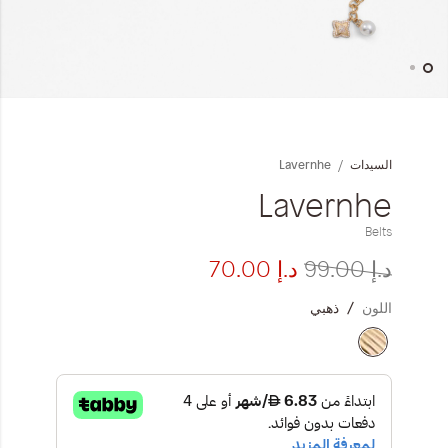
المجموعات
إحياء الطراز الكلاسيكي
خطي
ملابس العمل
لى
داية
Lavernhe
السيدات
عرض
Leather Collection
لصور
Lavernhe
إصدار السفر و الرحلات
Belts
د.إ‏ 99.00
د.إ‏ 70.00
اللون
ذهبي