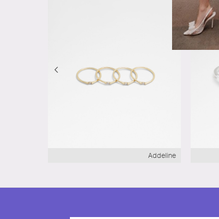
Heartgem
Addeline