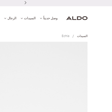
وصل حديثاً
السيدات
الرجال
السيدات
Echia
انتقل
إلى
النهاية
معرض
الصور