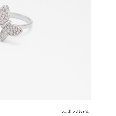
تخطي
إلى
ملاحظات النمط
بداية