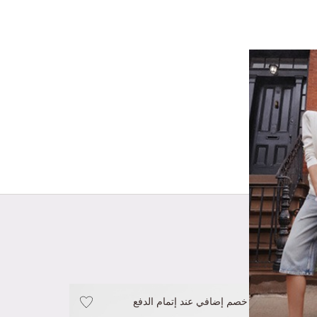
خصم إضافي عند إتمام الدفع
خصم إضافي