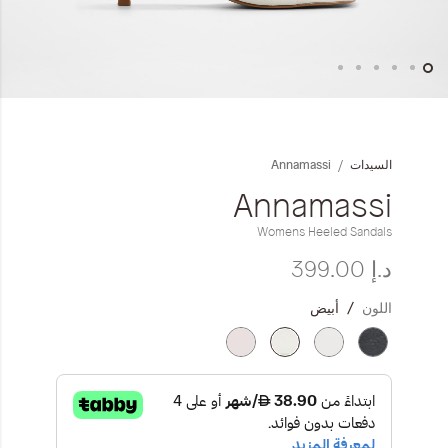
المجموعات
إحياء الطراز الكلاسيكي
خطي
ملابس العمل
لى
داية
Annamassi
السيدات
عرض
Leather Collection
لصور
Annamassi
إصدار السفر و الرحلات
Womens Heeled Sandals
د.إ‏ 399.00
اللون
أبيض