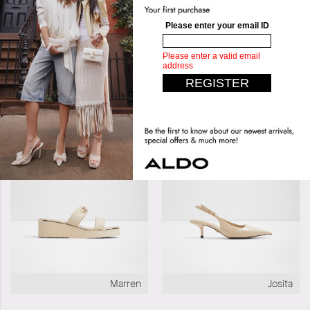
تصاميم مشابهة
خصم إضافي عند إتمام الدفع
Marren
Josita