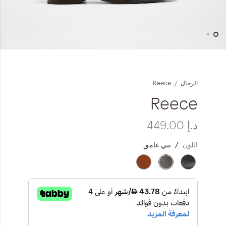
المجموعات
إحياء الطراز الكلاسيكي
خطي
ملابس العمل
لى
داية
Reece
الرجال
عرض
Leather Collection
لصور
Reece
إصدار السفر و الرحلات
د.إ‏ 449.00
اللون
بني غامق