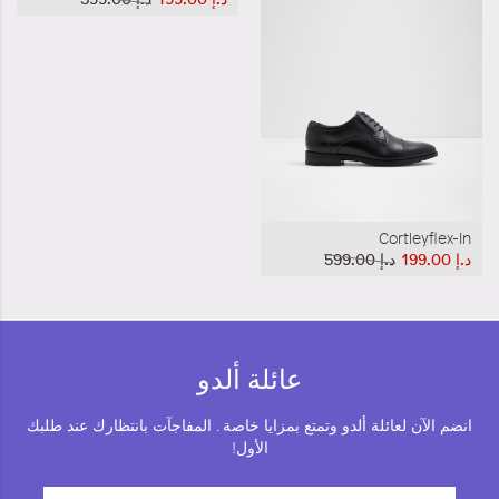
Cortleyflex-In
د.إ‏ 199.00
د.إ‏ 599.00
عائلة ألدو
انضم الآن لعائلة ألدو وتمتع بمزايا خاصة . المفاجآت بانتظارك عند طلبك
الأول!