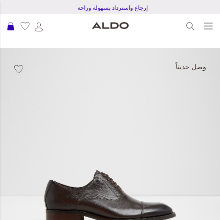
إرجاع واسترداد بسهولة وراحة
عرب
نتقل
لى
وصل حديثاً
لنهاية
عرض
لصور