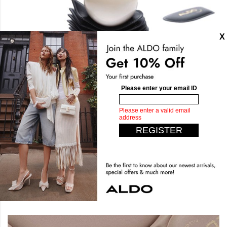
تأنقي براحة لا مثيل لها
توقع الغير متوقع مع أكثر تصاميمنا راحة حتى الآن. صممت من
الاسفنج المكثف والنعال المبطنة لتوفر لك راحة فائقة. اخطو بأناقة
وانعم بالراحة.