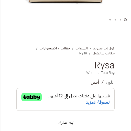
المجموعات
إحياء الطراز الكلاسيكي
خطي
ملابس العمل
لى
داية
كول إت سبرنج
السيدات
حقائب و اكسسوارات
عرض
Leather Collection
Rysa
حقائب ساتشيل
لصور
Rysa
إصدار السفر و الرحلات
Womens Tote Bag
اللون
أبيض
شارك