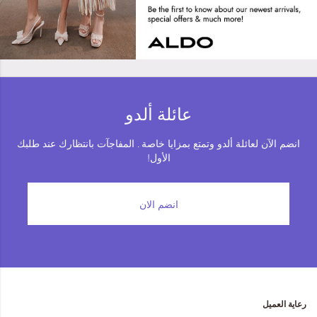
Jettie
Wilifred
د.إ‏ 169.00
د.إ‏ 249.00
د.إ‏ 129.00
د.إ‏ 249.00
عائلة ألدو
انضم الآن لعائلة ألدو وتمتع بمزايا خاصة . المفاجآت بانتظارك عند طلبك
الأول!
انضم الان
رعاية العميل