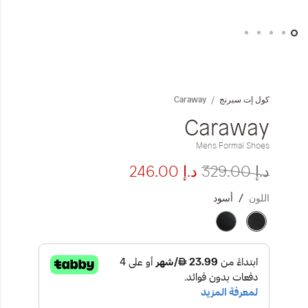
المجموعات
إحياء الطراز الكلاسيكي
خطي
لى
ملابس العمل
داية
Caraway
كول إت سبرنج
عرض
لصور
Caraway
Leather Collection
Mens Formal Shoes
إصدار السفر و الرحلات
د.إ‏ 329.00
د.إ‏ 246.00
اللون
أسود