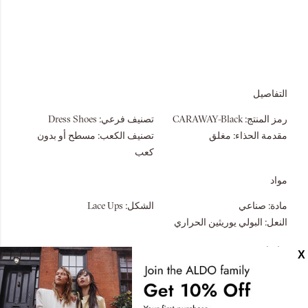
التفاصيل
رمز المنتج:
CARAWAY-Black
تصنيف فرعي:
Dress Shoes
مقدمة الحذاء:
مغلق
تصنيف الكعب:
مسطح أو بدون
كعب
مواد
مادة:
صناعي
الشكل:
Lace Ups
النعل:
البولي يوريثين الحراري
قياسات
الرقبة:
أكسفورد
أسفل:
قالب وحدة