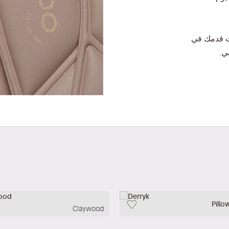
ت قدمك في
ي.
Pillo
Claywood