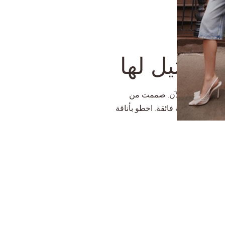
لا مثيل لها
يمنا راحة حتى الآن. صممت من
لتوفر لك راحة فائقة. اخطو بأناقة