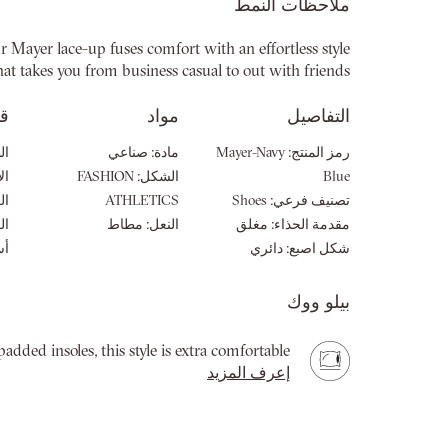
ملاحظات النمط
بداية
معرض
r Mayer lace-up fuses comfort with an effortless style
الصور
hat takes you from business casual to out with friends.
التفاصيل
مواد
ق
رمز المنتج:
Mayer-Navy
مادة:
صناعي
ال
Blue
الشكل:
FASHION
ال
تصنيف فرعي:
Shoes
ATHLETICS
ال
مقدمة الحذاء:
مغلق
النعل:
مطاط
ال
شكل اصبع:
دائري
أس
بيلو ووك
ded insoles, this style is extra comfortable.
إعرف المزيد