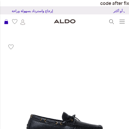
code after fix
إرجاع واسترداد بسهولة وراحة
عرب
نتقل
لى
لنهاية
عرض
لصور