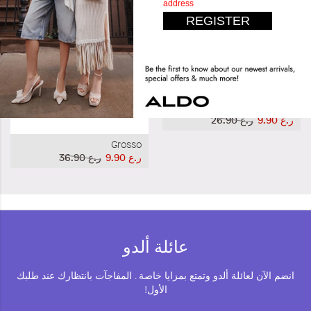
Freshh_H
ر.ع 9.90
ر.ع 26.90
Grosso
ر.ع 9.90
ر.ع 36.90
عائلة ألدو
انضم الآن لعائلة ألدو وتمتع بمزايا خاصة . المفاجآت بانتظارك عند طلبك
الأول!