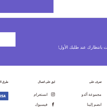
آت بانتظارك عند طلبك الأول!
تعرف على
ابق على اتصال
طرق ال
مجموعة ألدو
انستغرام
انضم إلينا
فيسبوك