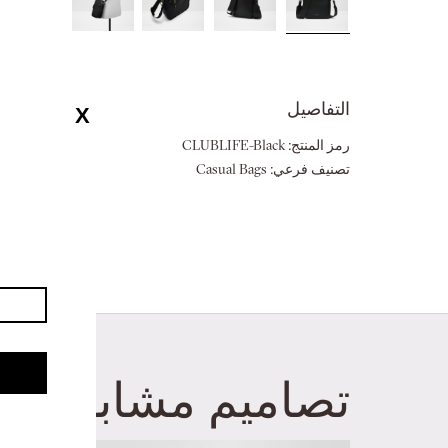
تخطي
إلى
بداية
التفاصيل
مواد
معرض
الصور
رمز المنتج:
CLUBLIFE-Black
مادة:
صناعي
تصنيف فرعي:
Casual Bags
الشكل:
S BODY
تصاميم مشابهة