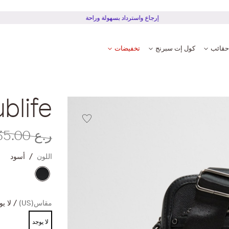
إرجاع واسترداد بسهولة وراحة
حقائب
كول إت سبرنج
تخفيضات
ublife
ر.ع 35.00
اللون
أسود
مقاس(US)
لا ي
لا يوجد