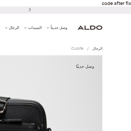
code after fix
وصل حديثاً
السيدات
الرجال
الرجال
Clublife
انتقل
إلى
وصل حديثًا
النهاية
معرض
الصور