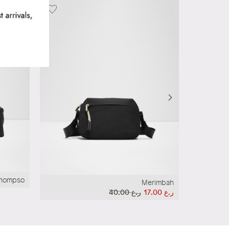
ng Fast
hompso
Merimbah
ر.ع 17.00
ر.ع 40.00