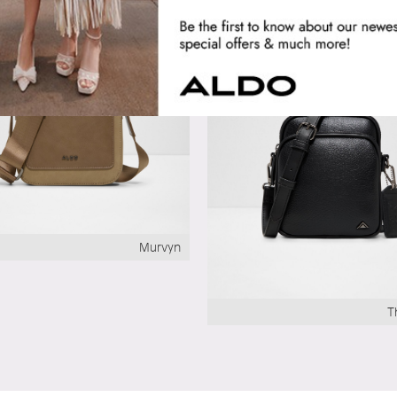
Selli
وصل حديثًا
Murvyn
T